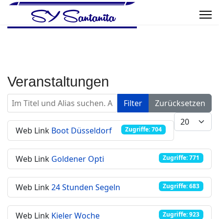
Veranstaltungen
Im Titel und Alias suchen. Als Präfix „ID:“ verwenden, um
Filter
Zurücksetzen
Anzeige #
Web Link
Boot Düsseldorf
Zugriffe: 704
Web Link
Goldener Opti
Zugriffe: 771
Web Link
24 Stunden Segeln
Zugriffe: 683
Web Link
Kieler Woche
Zugriffe: 923