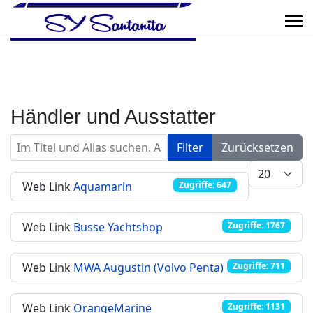
Händler und Ausstatter
Im Titel und Alias suchen. Als Präfix „ID:“ verwenden, um
Filter
Zurücksetzen
Anzeige #
Web Link
Aquamarin
Zugriffe: 647
Web Link
Busse Yachtshop
Zugriffe: 1767
Web Link
MWA Augustin (Volvo Penta)
Zugriffe: 711
Web Link
OrangeMarine
Zugriffe: 1131