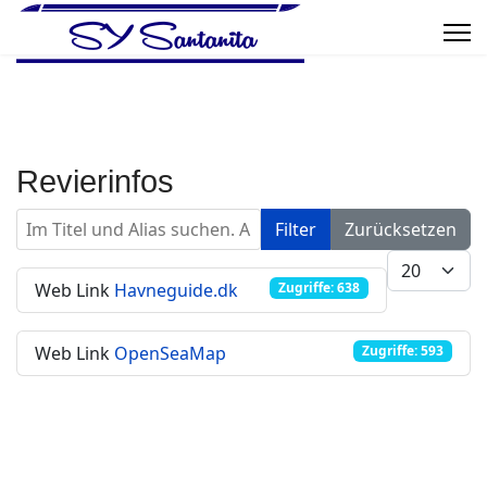
Revierinfos
Im Titel und Alias suchen. Als Präfix „ID:“ verwenden, um
Filter
Zurücksetzen
Anzeige #
Web Link
Havneguide.dk
Zugriffe: 638
Web Link
OpenSeaMap
Zugriffe: 593